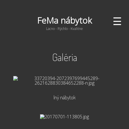
☰
FeMa nábytok
Lacno - Rýchlo - Kvalitne
Galéria
Iný nábytok
~ zobraziť viac ~
Iný nábytok
Vstavané skrine